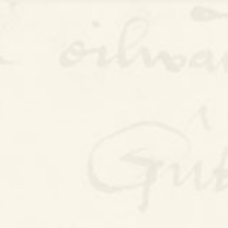
Bywgraffiad
Am y prosiect
Canllawiau
Perfformiadau
Y Gerdd a’r Gân
Cyhoeddiadau
Gwalch Cywyddau Gwŷr
Erthyglau
Golygu Digidol
Cyfeillion Cerddorol
CYMRU GUTO