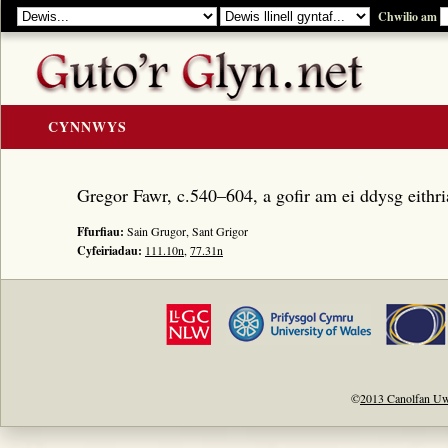
Chwilio am
CYNNWYS
CARTREF
Gregor Fawr, c.540–604, a gofir am ei ddysg eithri
Y GOLYGIAD
Ffurfiau:
Sain Grugor, Sant Grigor
Y Cerddi
Cyfeiriadau:
111.10n
,
77.31n
Rhestr Teitlau
Noddwyr a Beirdd
Enwau Personol
Enwau Lleoedd
Llawysgrifau a Cherddi
©
2013 Canolfan Uw
ADNODDAU