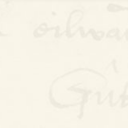
Bywgraffiad
Am y prosiect
Canllawiau
Perfformiadau
Y Gerdd a’r Gân
Cyhoeddiadau
Gwalch Cywyddau Gwŷr
Erthyglau
Golygu Digidol
Cyfeillion Cerddorol
CYMRU GUTO