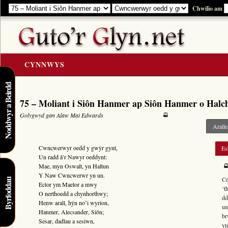
Chwilio am
CYNNWYS
CARTREF
Noddwyr a Beirdd
75 – Moliant i Siôn Hanmer ap Siôn Hanmer o Halch
Y GOLYGIAD
Golygwyd gan Alaw Mai Edwards
Y Cerddi
Aralle
Rhestr Teitlau
Cwncwerwyr oedd y gwŷr gynt,
Es
Noddwyr a Beirdd
Un radd â’
r Nawyr
oeddynt:
Mae, myn
Oswalt
, yn
Haltun
Enwau Personol
4
Y Naw Cwncwerwr
yn un.
Ce
Byrfoddau
Enwau Lleoedd
Ector
ym
Maelor
a mwy
‘t
O nerthoedd a chynhorthwy;
dd
Llawysgrifau a Cherddi
Henw arall, hŷn no’i wyrion,
un
8
Hanmer
,
Alecsander
,
Siôn
;
ADNODDAU
br
Sesar
, dadlau a sesiwn,
yn