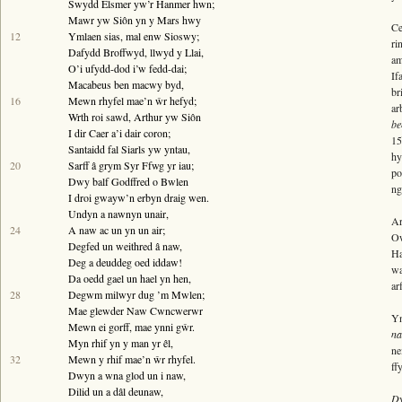
Swydd
Elsmer
yw’
r Hanmer
hwn;
Bywgraffiad
Mawr yw
Siôn
yn
y Mars
hwy
Ce
Am y prosiect
12
Ymlaen sias, mal enw
Sioswy
;
ri
Dafydd Broffwyd
, llwyd
y Llai
,
am
Canllawiau
O’i ufydd-dod i’w fedd-dai;
If
Macabeus
ben macwy byd,
Perfformiadau
br
16
Mewn rhyfel mae’n ŵr hefyd;
ar
Y Gerdd a’r Gân
Wrth roi sawd,
Arthur
yw
Siôn
be
I dir
Caer
a’i dair coron;
15
Cyhoeddiadau
Santaidd fal
Siarls
yw yntau,
hy
20
Sarff â grym
Syr Ffwg
yr iau;
Gwalch Cywyddau Gwŷr
po
Dwy balf
Godffred
o
Bwlen
ng
Erthyglau
I droi gwayw’n erbyn draig wen.
Undyn a nawnyn unair,
Ar
Golygu Digidol
24
A naw ac un yn un air;
Ow
Degfed un weithred â naw,
Cyfeillion Cerddorol
Ha
Deg a deuddeg oed iddaw!
wa
Da oedd gael un hael yn hen,
CYMRU GUTO
ar
28
Degwm milwyr dug ’m
Mwlen
;
Mae glewder
Naw Cwncwerwr
Yn
Mewn ei gorff, mae ynni gŵr.
na
Myn rhif yn y man yr êl,
ne
32
Mewn y rhif mae’n ŵr rhyfel.
ff
Dwyn a wna glod un i naw,
Dilid un a dâl deunaw,
D