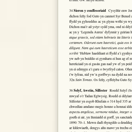
34
Sieron y conffesoriaid
Cysylltir enw Je
dichon felly fod Guto yn canmol Syr Bened 
ffydd yn gyhoeddus ac yn glynu wrthi yn wy
Dichon mai’r ail ystyr sydd yma, ond ni ddyl
ac yn y ‘Legenda Aurea’ dyfynnir y geiriau
atque graecis, sed etiam hebraeis ita litteri
certamen. Oderunt eum haeretici, quia eos im
diligunt. Nam qui eum haereticum esse arbitran
scribit
‘Heblaw haeddiant ei ffydd a’i gynhy
yw neb yn beiddio ei gymharu ei hun ag ef 
hereticiaid yn ei gasáu gan nad yw ef yn pe
yn ei edmygu a’i garu o lwyrfryd calon. Ohe
i’w lyfrau, nid yw’n gorffwys na dydd na nos
32n
Sain Tomas
. Os felly, cyffelyba Guto S
36
Selyf, Awstin, Silfester
Roedd Selyf (So
mwyaf o’r Tadau Eglwysig. Roedd ei ddylanw
Silfester yn esgob Rhufain o 314 hyd 335 
chwedlau amdano megis honno a honnai idd
aspectu angelicus, sermone nitidus, integer c
goeth ei air, yn lluniaidd ei gorff, yn sancta
1890: 70–1. Mewn dadl rhyngddo a deuddeg 
ar Iddewiaeth, dengys allu mawr yn trechu e