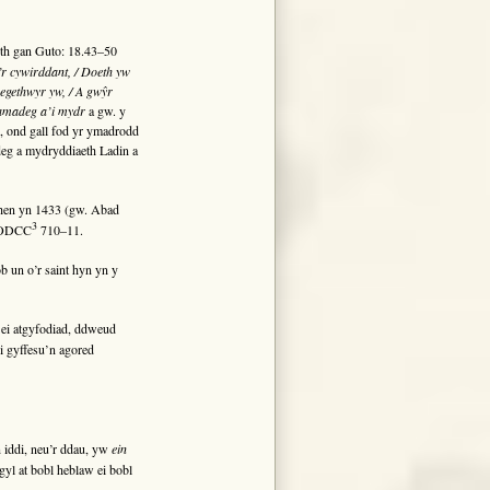
th gan Guto: 18.43–50
r cywirddant, / Doeth yw
pregethwyr yw, / A gwŷr
ramadeg a’i mydr
a gw. y
, ond gall fod yr ymadrodd
eg a mydryddiaeth Ladin a
chen yn 1433 (gw. Abad
3
. ODCC
710–11.
b un o’r saint hyn yn y
 ei atgyfodiad, ddweud
i gyffesu’n agored
n iddi, neu’r ddau, yw
ein
gyl at bobl heblaw ei bobl