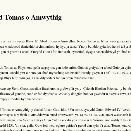
ad Tomas o Amwythig
 ar ran Tomas ap Rhys, â’r Abad Tomas o Amwythig. Roedd Tomas ap Rhys wedi gofyn iddo f
 gan wleddoedd danteithiol a chwmnïaeth hyfryd yr abad. Yno y bu iddo gyfarfod hefyd â Syr 
gan ei groeso’r abad. Ymrydd Guto i foli lluniaeth, cymeriad, dysg a sancteiddrwyd yr abad a 
 Tomas ap Rhys, ond gellir awgrymu, gan iddo anfon Guto at grefyddwr a bod Guto yn cyfeir
 yntau. Roedd gŵr o’r enw yn abad mynachlog Sistersaidd Hendy-gwyn ar Daf, 1491–?1527, 
 ap Rhys fel
y mab
(4), a allai ddynodi ei fod yn ddyn cymharol ifanc.
omas ap Rys
o Groesoswallt a Baschurch a grybwyllir yn y ‘Calendr Rholiau Patentau’ y bu i
gyflawnwyd ganddo, ‘ond er fod dyddiad a lleoliad y ddogfen hon yn gweddu’n hwylus iawn 
 cyplysu’r ddau hyn yn bendant’.
 Tomas o Amwythig, y deallai foliant Guto iddo? Yn achos cywydd Guto i Edward IV (cerdd 2
hynnir sylw at y ffaith i Guto dderbyn taliad ddwywaith, yn 1476–7 a 1477–8, am ei wasanaeth 
irdd megis Iolo Goch a Lewys Glyn Cothi i noddwyr a drigai ar y Gororau nad oeddynt yn G
dd 123). Yn sicr, gallai Guto fod wedi egluro geiriau’r gerdd dan sylw i’r abad Tomas, ond co
ymreiciach y pryd hwnnw nag ydyw heddiw, y byddai’n syndod pe na bai Saeson yno â gwybod