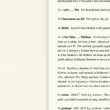
phoblogaidd trwy’r Oesoedd Canol diweddar 
43–4
gŵr … / Du
Sef Benedictiad oherwydd
45
Llanarmon-yn-Iâl
Prif eglwys Iâl, gw. 
46
diofal
Am fod Siôn Mathau wedi gadael e
47–8
Syr Siôn … / Mathau
Yn ôl Lloyd 19
Siôn yn yr abaty, fel Guto ei hun’; dilynwy
trafodir yn CTC 506 ond heb gyrraedd casg
nid yw’n debygol y byddai rhywun mor bell 
ar John Mathews fab Mathew ab Ieuan ap Ma
gellid addasu dyddiadau Bartrum er mwyn ei 
50–62 Byrdwn y llinellau yw bod Guto yn dy
Sylwer, er hynny, nad mynach (a berthynai i’
(56),
offeiriad
(58). Tebyg mai haws fyddai i
chynnil, os yw’n gymwys i fod yn
beriglawr
padrïarch / A chorun mwy no charn march
(
3
51
corun
ODCC
1643 d.g.
tonsure
, ‘The 
peth a gysylltid â mynaich yn unig ydoedd y
52
prebant
GPC 2870 d.g.
prebend
, ‘cyfl