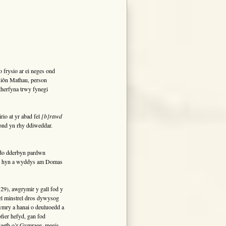
rysio ar ei neges ond
Siôn Mathau, person
therfyna trwy fynegi
io at yr abad fel
[b]rawd
ond yn rhy ddiweddar.
ddo dderbyn pardwn
â’r hyn a wyddys am Domas
9), awgrymir y gall fod y
fel minstrel dros dywysog
ymry a hanai o deuluoedd a
fier hefyd, gan fod
aeth o’r Gymraeg, megis