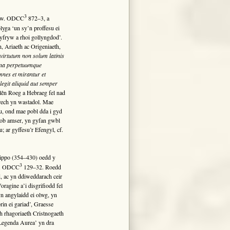
3
, gw. ODCC
872–3, a
yga ‘un sy’n proffesu ei
yfryw a rhoi gollyngdod’.
, Ariaeth ac Origeniaeth,
irtutum non solum latinis
pugna perpetuumque
mnes et mirantur et
 legit aliquid aut semper
lên Roeg a Hebraeg fel nad
rech yn wastadol. Mae
u, ond mae pobl dda i gyd
 bob amser, yn gyfan gwbl
 ar gyffesu’r Efengyl, cf.
ippo (354–430) oedd y
3
gw. ODCC
129–32. Roedd
 ac yn ddiweddarach ceir
agine a’i disgrifiodd fel
n angylaidd ei olwg, yn
rin ei gariad’, Graesse
 rhagoriaeth Cristnogaeth
‘Legenda Aurea’ yn dra