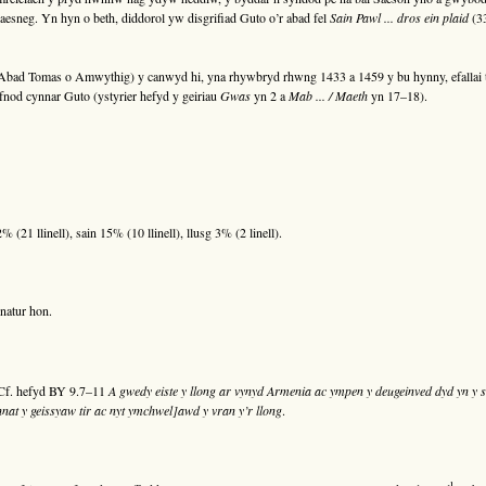
esneg. Yn hyn o beth, diddorol yw disgrifiad Guto o’r abad fel
Sain Pawl ... dros ein plaid
(33
bad Tomas o Amwythig) y canwyd hi, yna rhywbryd rhwng 1433 a 1459 y bu hynny, efallai tu
fnod cynnar Guto (ystyrier hefyd y geiriau
Gwas
yn 2 a
Mab ... / Maeth
yn 17–18).
(21 llinell), sain 15% (10 llinell), llusg 3% (2 linell).
natur hon.
 Cf. hefyd BY 9.7–11
A gwedy eiste y llong ar vynyd Armenia ac ympen y deugeinved dyd yn y se
nat y geissyaw tir ac nyt ymchwel]awd y vran y’r llong
.
1