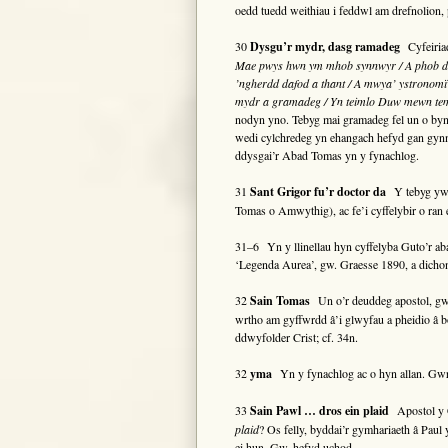
oedd tuedd weithiau i feddwl am drefnolion
30
Dysgu’r mydr, dasg ramadeg
Cyfeiriad
Mae pwys hwn ym mhob synnwyr / A phob dile
’ngherdd dafod a thant / A mwya’ ystrono
mydr a gramadeg / Yn teimlo Duw mewn te
nodyn yno. Tebyg mai gramadeg fel un o byn
wedi cylchredeg yn ehangach hefyd gan gyn
ddysgai’r Abad Tomas yn y fynachlog.
31
Sant Grigor fu’r doctor da
Y tebyg yw m
Tomas o Amwythig), ac fe’i cyffelybir o ran 
31–6 Yn y llinellau hyn cyffelyba Guto’r ab
‘Legenda Aurea’, gw. Graesse 1890, a dicho
32
Sain Tomas
Un o’r deuddeg apostol, 
wrtho am gyffwrdd â’i glwyfau a pheidio â b
ddwyfolder Crist; cf. 34n.
32
yma
Yn y fynachlog ac o hyn allan. Gw
33
Sain Pawl … dros ein plaid
Apostol y 
plaid
? Os felly, byddai’r gymhariaeth â Paul
ei hun. Gw. hefyd uchod.