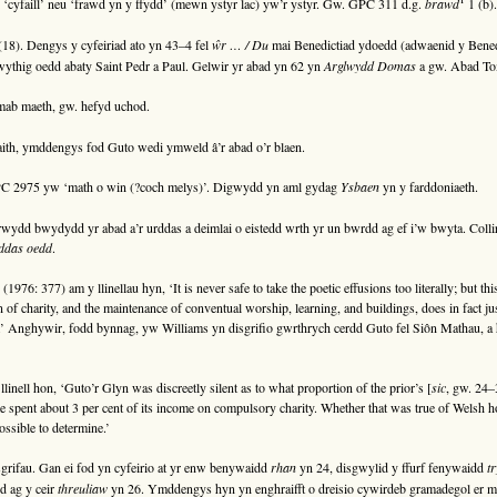
yfaill’ neu ‘frawd yn y ffydd’ (mewn ystyr lac) yw’r ystyr. Gw. GPC 311 d.g.
brawd
1 (b).
18). Dengys y cyfeiriad ato yn 43–4 fel
ŵr … / Du
mai Benedictiad ydoedd (adwaenid y Benedi
thig oedd abaty Saint Pedr a Paul. Gelwir yr abad yn 62 yn
Arglwydd Domas
a gw. Abad To
ab maeth, gw. hefyd uchod.
aith, ymddengys fod Guto wedi ymweld â’r abad o’r blaen.
C 2975 yw ‘math o win (?coch melys)’. Digwydd yn aml gydag
Ysbaen
yn y farddoniaeth.
d bwydydd yr abad a’r urddas a deimlai o eistedd wrth yr un bwrdd ag ef i’w bwyta. Colli
rddas oedd
.
: 377) am y llinellau hyn, ‘It is never safe to take the poetic effusions too literally; but thi
 of charity, and the maintenance of conventual worship, learning, and buildings, does in fact ju
e.’ Anghywir, fodd bynnag, yw Williams yn disgrifio gwrthrych cerdd Guto fel Siôn Mathau, a 
ell hon, ‘Guto’r Glyn was discreetly silent as to what proportion of the prior’s [
sic
, gw. 24
ime spent about 3 per cent of its income on compulsory charity. Whether that was true of Welsh 
ssible to determine.’
rifau. Gan ei fod yn cyfeirio at yr enw benywaidd
rhan
yn 24, disgwylid y ffurf fenywaidd
t
d ag y ceir
threuliaw
yn 26. Ymddengys hyn yn enghraifft o dreisio cywirdeb gramadegol er