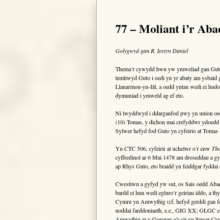
77 – Moliant i’r Ab
Golygwyd gan
R. Iestyn Daniel
Thema’r cywydd hwn yw ymweliad gan Guto,
temtiwyd Guto i oedi yn yr abaty am ysbaid
Llanarmon-yn-Iâl, a oedd yntau wedi ei hudo 
dymuniad i ymweld ag ef eto.
Ni lwyddwyd i ddarganfod pwy yn union oedd
(10) Tomas, y dichon mai crefyddwr ydoedd
Sylwer hefyd fod Guto yn cyfeirio at Tomas
Yn CTC 506, cyfeirir at uchelwr o’r enw
Th
cyffredinol ar 6 Mai 1478 am droseddau a 
ap Rhys Guto, eto braidd yn feiddgar fyddai
Cwestiwn a gyfyd yw sut, os Sais oedd Abad
bardd ei hun wedi egluro’r geiriau iddo, a t
Cymru yn Amwythig (cf. hefyd gerddi gan fe
noddai farddoniaeth, e.e., GIG XX; GLGC cer
Amwythig ar y Gororau a’r sir yn llawer C