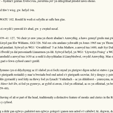
– byddai’r geiriau
Synhwyrau, parablau pêr
yn ddisgrifiad priodol iawn ohono.
 lliw’r wisg, gw. hefyd 14n.
WATU 102. Roedd hi wedi ei sefydlu ar safle hen glas.
i swydd i ymweld â’r abad, gw. y cwpled nesaf.
39–41: 127, ‘Ni cheir yr enw yma yn rhestr abadau’r Amwythig, a haws gennyf gredu mai g
d Lloyd gan Ifor Williams, GGl 326. Nid oes sôn amdano ychwaith yn Jones 1965 nac yn Thoma
liad pendant. Sylwyd yn WG1 ‘Gwaithfoed’ 5 ar John Mathew, a anwyd tua 1400, mab Syr Da
i ffwrdd yn dal personiaeth Llanarmon-yn-Iâl. Sylwyd hefyd, yn WG1 ‘Llywelyn Fraisg’ a WG
redudd a anwyd tua 1430 ac a oedd â chysylltiadau â Llanyblodwel, swydd Amwythig. Mae ei
gael o fewn cyfnod canu’r gerdd.
muno (yn ei ddychymyg ac â’i dafod yn ei foch) mynd yn glerigwr digon uchel ei statws i gae
r glerigaeth reolaidd) y mae’n bwriadu bod ond aelod o’r glerigaeth secwlar, fel y dengys y gei
ddo gyrraedd y nod felly na thrwy fod yn fynach! Ymhellach – ac yn ddiddorol – ymresyma, m
 blawr heb lên
, ei fod yn gymwys, ar gyfrif ei awen, i fod yn offeiriad, ac os yn offeiriad, yn br
59–60).
shaving of all or part of the head, traditionally a distinctive feature of monks and clerics in th
n y cyfnod.
og a delir gan eglwys gadeiriol neu eglwys golegol i ganon neu aelod o’r cabidwl; tir, degwm, &c