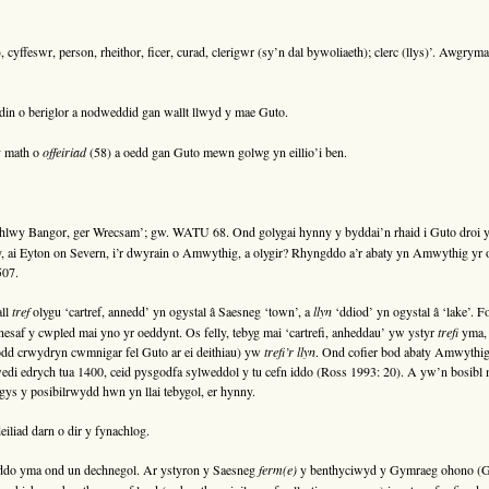
yffeswr, person, rheithor, ficer, curad, clerigwr (sy’n dal bywoliaeth); clerc (llys)’. Awgryma’
din o beriglor a nodweddid gan wallt llwyd y mae Guto.
 math o
offeiriad
(58) a oedd gan Guto mewn golwg yn eillio’i ben.
wy Bangor, ger Wrecsam’; gw. WATU 68. Ond golygai hynny y byddai’n rhaid i Guto droi yn ei
ly, ai Eyton on Severn, i’r dwyrain o Amwythig, a olygir? Rhyngddo a’r abaty yn Amwythig yr
507.
ll
tref
olygu ‘cartref, annedd’ yn ogystal â Saesneg ‘town’, a
llyn
‘ddiod’ yn ogystal â ‘lake’. 
 nesaf y cwpled mai yno yr oeddynt. Os felly, tebyg mai ‘cartrefi, anheddau’ yw ystyr
trefi
yma, 
 fodd crwydryn cwmnigar fel Guto ar ei deithiau) yw
trefi’r llyn
. Ond cofier bod abaty Amwythig 
wedi edrych tua 1400, ceid pysgodfa sylweddol y tu cefn iddo (Ross 1993: 20). A yw’n bosibl m
s y posibilrwydd hwn yn llai tebygol, er hynny.
iliad darn o dir y fynachlog.
ddo yma ond un dechnegol. Ar ystyron y Saesneg
ferm(e)
y benthyciwyd y Gymraeg ohono (G