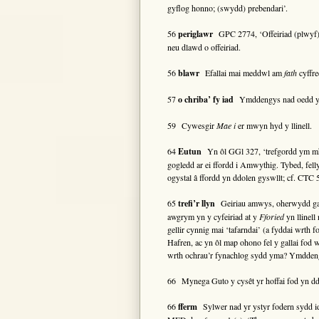
gyflog honno; (swydd) prebendari’.
56
periglawr
GPC 2774, ‘Offeiriad (plwyf), c
neu dlawd o offeiriad.
56
blawr
Efallai mai meddwl am
fath
cyffre
57
o chriba’ fy iad
Ymddengys nad oedd y
59 Cywesgir
Mae i
er mwyn hyd y llinell.
64
Eutun
Yn ôl GGl 327, ‘trefgordd ym mhl
gogledd ar ei ffordd i Amwythig. Tybed, fel
ogystal â ffordd yn ddolen gyswllt; cf. CTC 
65
trefi’r llyn
Geiriau amwys, oherwydd ga
awgrym yn y cyfeiriad at y
Fforied
yn llinell
gellir cynnig mai ‘tafarndai’ (a fyddai wrth
Hafren, ac yn ôl map ohono fel y gallai fod 
wrth ochrau’r fynachlog sydd yma? Ymddengy
66 Mynega Guto y cysêt yr hoffai fod yn dde
66
fferm
Sylwer nad yr ystyr fodern sydd i