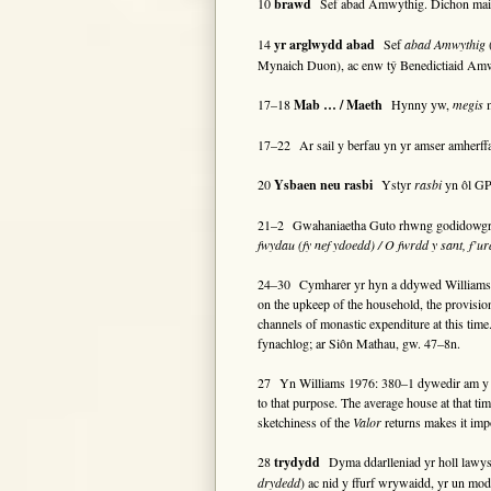
10
brawd
Sef abad Amwythig. Dichon mai ‘c
14
yr arglwydd abad
Sef
abad Amwythig
(
Mynaich Duon), ac enw tŷ Benedictiaid Amwy
17–18
Mab … / Maeth
Hynny yw,
megis
m
17–22 Ar sail y berfau yn yr amser amherff
20
Ysbaen neu rasbi
Ystyr
rasbi
yn ôl GP
21–2 Gwahaniaetha Guto rhwng godidowgrwyd
fwydau (fy nef ydoedd) / O fwrdd y sant, f’u
24–30 Cymharer yr hyn a ddywed Williams (1976
on the upkeep of the household, the provision
channels of monastic expenditure at this tim
fynachlog; ar Siôn Mathau, gw. 47–8n.
27 Yn Williams 1976: 380–1 dywedir am y llin
to that purpose. The average house at that t
sketchiness of the
Valor
returns makes it impo
28
trydydd
Dyma ddarlleniad yr holl lawysg
drydedd
) ac nid y ffurf wrywaidd, yr un mod