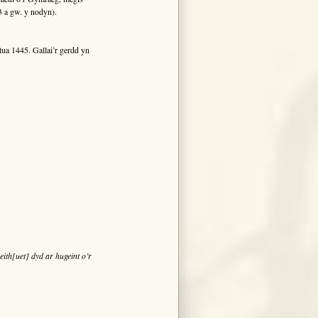
 a gw. y nodyn).
a 1445. Gallai’r gerdd yn
ith[uet] dyd ar hugeint o’r