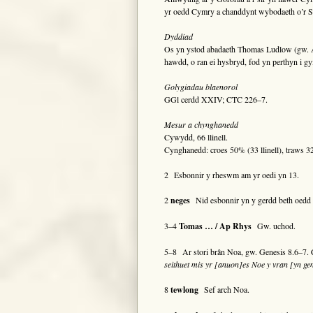
yr oedd Cymry a chanddynt wybodaeth o’r Sa
Dyddiad
Os yn ystod abadaeth Thomas Ludlow (gw. A
hawdd, o ran ei hysbryd, fod yn perthyn i gy
Golygiadau blaenorol
GGl cerdd XXIV; CTC 226–7.
Mesur a chynghanedd
Cywydd, 66 llinell.
Cynghanedd: croes 50% (33 llinell), traws 32% 
2 Esbonnir y rheswm am yr oedi yn 13.
2
neges
Nid esbonnir yn y gerdd beth oedd 
3–4
Tomas … / Ap Rhys
Gw. uchod.
5–8 Ar stori brân Noa, gw. Genesis 8.6–7.
seithuet mis yr [anuon]es Noe y vran [yn gen
8
tewlong
Sef arch Noa.