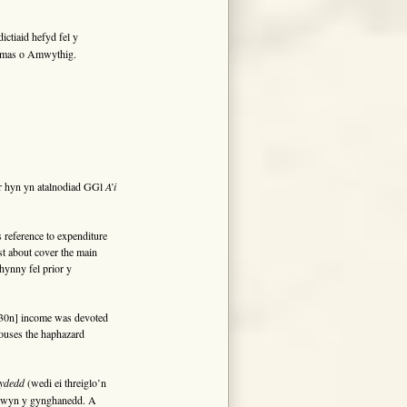
ctiaid hefyd fel y
mas o Amwythig.
r hyn yn atalnodiad GGl
A’i
s reference to expenditure
st about cover the main
hynny fel prior y
–30n] income was devoted
houses the haphazard
rydedd
(wedi ei threiglo’n
 mwyn y gynghanedd. A