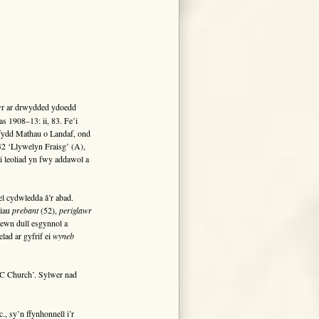
ŵr ar drwydded ydoedd
s 1908–13: ii, 83. Fe’i
fydd Mathau o Landaf, ond
2 ‘Llywelyn Fraisg’ (A),
 leoliad yn fwy addawol a
l cydwledda â’r abad.
riau
prebant
(52),
periglawr
ewn dull esgynnol a
elad ar gyfrif ei
wyneb
e RC Church’. Sylwer nad
., sy’n ffynhonnell i’r