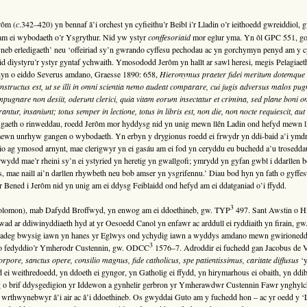
rôm (
c
.342–420) yn bennaf â’i orchest yn cyfieithu’r Beibl i’r Lladin o’r ieithoedd gwreiddiol
am ei wybodaeth o’r Ysgrythur. Nid yw ystyr
conffesoriaid
mor eglur yma. Yn ôl GPC 551, gol
neb erledigaeth’ neu ‘offeiriad sy’n gwrando cyffesu pechodau ac yn gorchymyn penyd am y c
id diystyru’r ystyr gyntaf ychwaith. Ymosododd Jerôm yn hallt ar sawl heresi, megis Pelagiaeth
 hyn o eiddo Severus amdano, Graesse 1890: 658,
Hieronymus praeter fidei meritum dotemque v
s instructus est, ut se illi in omni scientia nemo audeat comparare, cui jugis adversus malos 
pugnare non desiit, oderunt clerici, quia vitam eorum insectatur et crimina, sed plane boni o
tur, insaniunt; totus semper in lectione, totus in libris est, non die, non nocte requiescit, aut
sgaeth o rinweddau, roedd Jerôm mor hyddysg nid yn unig mewn llên Ladin ond hefyd mewn l
mewn unrhyw gangen o wybodaeth. Yn erbyn y drygionus roedd ei frwydr yn ddi-baid a’i ymd
idio ag ymosod arnynt, mae clerigwyr yn ei gasáu am ei fod yn ceryddu eu buchedd a’u trosedda
rwydd mae’r rheini sy’n ei ystyried yn heretig yn gwallgofi; ymrydd yn gyfan gwbl i ddarllen
, mae naill ai’n darllen rhywbeth neu bob amser yn ysgrifennu.’ Diau bod hyn yn fath o gyffesu;
yr Bened i Jerôm nid yn unig am ei ddysg Feiblaidd ond hefyd am ei ddatganiad o’i ffydd.
3
lomon), mab Dafydd Broffwyd, yn enwog am ei ddoethineb, gw. TYP
497. Sant Awstin o H
ad ar ddiwinyddiaeth hyd at yr Oesoedd Canol yn enfawr ac arddull ei ryddiaith yn firain, 
ar adeg bwysig iawn yn hanes yr Eglwys ond ychydig iawn a wyddys amdano mewn gwirionedd,
3
o fedyddio’r Ymherodr Custennin, gw. ODCC
1576–7. Adroddir ei fuchedd gan Jacobus de Vor
orpore, sanctus opere, consilio magnus, fide catholicus, spe patientissimus, caritate diffusus
‘y
idd ei weithredoedd, yn ddoeth ei gyngor, yn Gatholig ei ffydd, yn hirymarhous ei obaith, yn ddib
o brif ddysgedigion yr Iddewon a gynhelir gerbron yr Ymherawdwr Custennin Fawr ynghylch
i wrthwynebwyr â’i air ac â’i ddoethineb. Os gwyddai Guto am y fuchedd hon – ac yr oedd y 