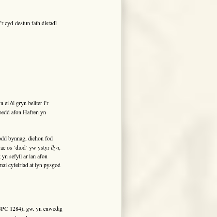
r cyd-destun fath distadl
 ôl gryn bellter i’r
 oedd afon Hafren yn
Fodd bynnag, dichon fod
ac os ‘diod’ yw ystyr
llyn
,
yn sefyll ar lan afon
ai cyfeiriad at lyn pysgod
PC 1284), gw. yn enwedig