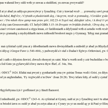
, pan wahenid hwy oddi wrth yr enwau a oleddfent, yn enwau gwrywaidd?
 at yr abad yn addysgu preswylwyr y fynachlog. Ceir y trawiad
mydr … gramadeg
sawl gwai
chdyd, Raff ŵyr, / Cyfraith a phedeiriaith deg, / Awgrym, mydr a gramadeg, / Cerddor gyda’
mïwr: / Ym mhob rhyw gamp mae praw gŵr
; 102.23–6
Ysgol rad, ddisglair ydyw, / A thref i’r 
ml deg
(am Groesoswallt). Cf. hefyd GIRh 3.15–16
Dysgais yn brifdda drahydr, / Dysg deg, 
ciau’r
trivium
canoloesol a olyga Ieuan, a’r farddoniaeth a ddyfynnid wrth ei astudio wrth
mydr
nwys gramadeg a mydryddiaeth mewn ieithoedd brodorol megis y Gymraeg. Tebyg mai gramad
ai cyfeiriad sydd yma at y ddoethuriaeth mewn diwinyddiaeth a enillodd yr abad yn Rhydy
ei ddysg i Gregor Fawr (
c
.540–604), y pedwerydd a’r olaf o Dadau’r Eglwys Orllewinol, gw
ad i saith o ddynion duwiol, chwech ohonynt yn saint. Mae’n werth nodi y ceir bucheddau o bo
n fod Guto yn gyfarwydd â hwy mewn rhyw ffurf, cf. 34n, 36n.
3
gw. ODCC
1624. Efallai mai pwynt y gymhariaeth yma yw geiriau Tomas wedi i Grist, yn dilyn
od yn anghredadun, ‘Fy Arglwydd a’m Duw’ (Ioan 20.28). Trwy lefaru felly, ef oedd y cyntaf 
rthgyferbynna â
fu’r
gorffennol yn y llinell flaenorol.
3
Cenhedloedd, gw. ODCC
1243–6. Ai cyfeiriad at Gymry, naill ai yn y fynachlog neu’r tu alla
 yn briodol iawn os oedd yr abad yn estyn allan at y Cymry yn yr un modd ag yr âi Paul yr Efen