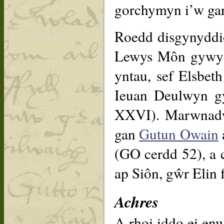
gorchymyn i’w gar
Roedd disgynyddi
Lewys Môn gywydd
yntau, sef Elsbe
Ieuan Deulwyn gy
XXVI). Marwnad
gan
Gutun Owain
(GO cerdd 52), a
ap Siôn, gŵr Eli
Achres
A rhoi iddo ei en