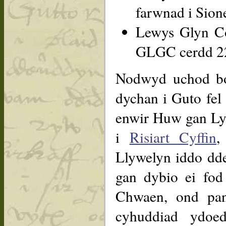
farwnad i Sion
Lewys Glyn Co
GLGC cerdd 2
Nodwyd uchod bo
dychan i Guto fe
enwir Huw gan Ly
i
Risiart Cyffin
,
Llywelyn iddo dde
gan dybio ei fod
Chwaen, ond pan
cyhuddiad ydoe