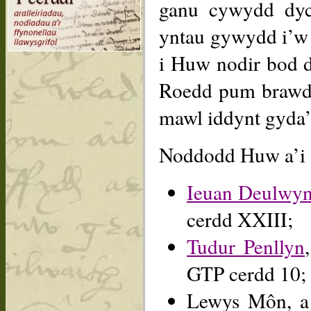
ganu cywydd dyc
yntau gywydd i’w
i Huw nodir bod 
Roedd pum brawd 
mawl iddynt gyda’i
Noddodd Huw a’i wr
Ieuan Deulwy
cerdd XXIII;
Tudur Penllyn
GTP cerdd 10;
Lewys Môn, a