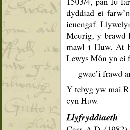
1503/4, pan fu fa
dyddiad ei farw’
ieuengaf Llywel
Meurig, y brawd 
mawl i Huw. At h
Lewys Môn yn ei 
gwae’i frawd a
Y tebyg yw mai R
cyn Huw.
Llyfryddiaeth
Carr, A.D. (1982)