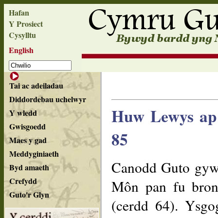
Hafan
Y Prosiect
Cysylltu
English
Tai ac adeiladau
Diddordebau uchelwyr
Huw Lewys ap 
Y wledd
Gwisgoedd
85
Maes y gad
Meddyginiaeth
Canodd Guto gyw
Byd amaeth
Crefydd
Môn pan fu bron 
Guto'r Glyn
(cerdd 64). Ysg