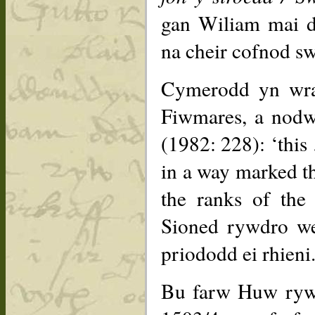
gan Wiliam mai d
na cheir cofnod s
Cymerodd yn wrai
Fiwmares, a nod
(1982: 228): ‘this
in a way marked th
the ranks of th
Sioned rywdro w
priododd ei rhieni
Bu farw Huw rywd