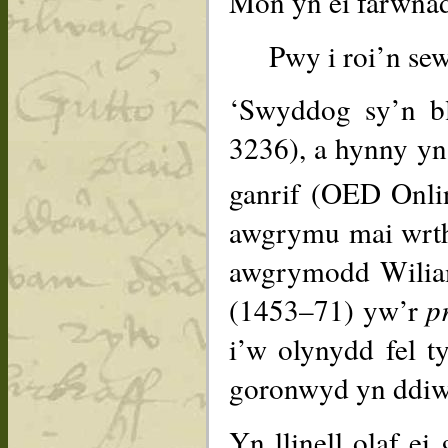
Môn yn ei farwna
Pwy i roi’n sew
‘Swyddog sy’n b
3236), a hynny yn
ganrif (OED Onli
awgrymu mai wrth 
awgrymodd Wilia
(1453–71) yw’r
p
i’w olynydd fel 
goronwyd yn ddiw
Yn llinell olaf 