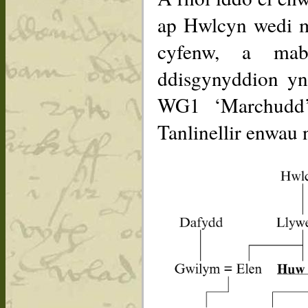
ap Hwlcyn wedi ma
cyfenw, a ma
ddisgynyddion yn 
WG1 ‘Marchudd’
Tanlinellir enwau