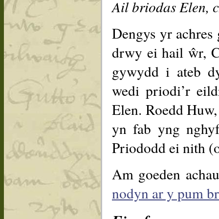
Ail briodas Elen,
Dengys yr achres 
drwy ei hail ŵr, 
gywydd i ateb d
wedi priodi’r ei
Elen. Roedd Huw, 
yn fab yng nghyf
Priododd ei nith (
Am goeden achau’
nodyn ar y pum b