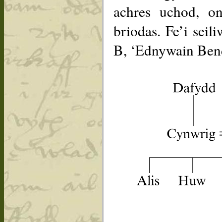
achres uchod, on
briodas. Fe’i se
B, ‘Ednywain Ben