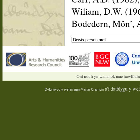
Wiliam, D.W. (19
Bodedern, Môn’,
Oni nodir yn wahanol, mae hawlfrain
a'i datblygu y we
Dyluniwyd y wefan gan
Martin Crampin