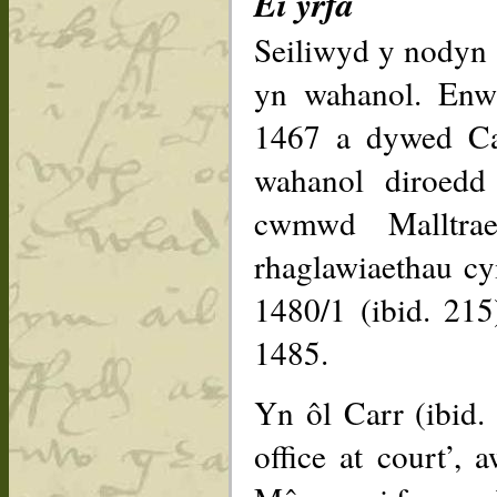
Ei yrfa
Seiliwyd y nodyn 
yn wahanol. En
1467 a dywed Car
wahanol diroedd
cwmwd Malltra
rhaglawiaethau cy
1480/1 (ibid. 21
1485.
Yn ôl Carr (ibid.
office at court’,