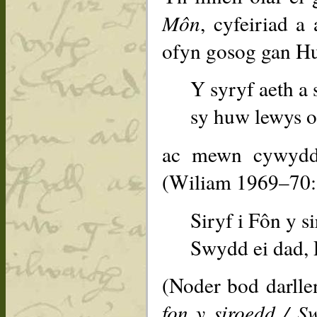
Môn
, cyfeiriad 
ofyn gosog gan H
Y syryf aeth a 
sy huw lewys o
ac mewn cywydd 
(Wiliam 1969–70:
Siryf i Fôn y s
Swydd ei dad,
(Noder bod darll
fon y siroedd / S