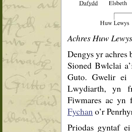
Achres Huw Lewys
Dengys yr achres 
Sioned Bwlclai a’
Guto. Gwelir ei
Lwydiarth, yn 
Fiwmares ac yn f
Fychan
o’r Penrhy
Priodas gyntaf e