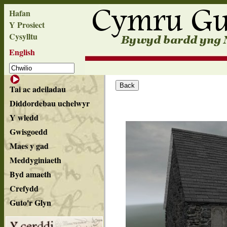
Hafan
Y Prosiect
Cysylltu
English
Tai ac adeiladau
Diddordebau uchelwyr
Y wledd
Gwisgoedd
Maes y gad
Meddyginiaeth
Byd amaeth
Crefydd
Guto'r Glyn