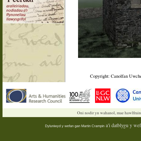
Copyright: Canolfan Uwche
Oni nodir yn wahanol, mae hawlfrain
a'i datblygu y we
Dyluniwyd y wefan gan
Martin Crampin