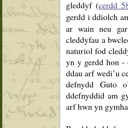
gleddyf (
cerdd 5
gerdd i ddiolch 
ar wain neu gar
cleddyfau a bwcle
naturiol fod cledd
yn y gerdd hon - 
ddau arf wedi’u ce
defnydd Guto o
ddefnyddid am gy
arf hwn yn gymhar