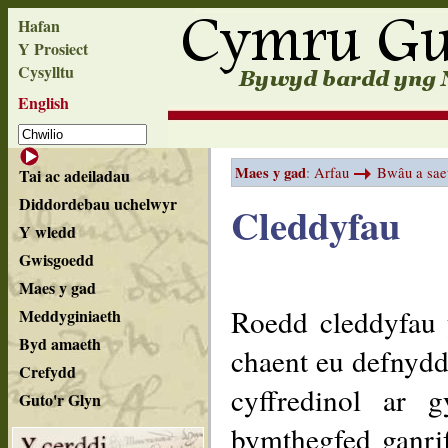
Hafan
Y Prosiect
Cysylltu
English
Maes y gad
:
Arfau
Bwâu a sae
Tai ac adeiladau
Diddordebau uchelwyr
Cleddyfau
Y wledd
Gwisgoedd
Maes y gad
Roedd cleddyfau 
Meddyginiaeth
Byd amaeth
chaent eu defnydd
Crefydd
cyffredinol ar 
Guto'r Glyn
bymthegfed ganrif