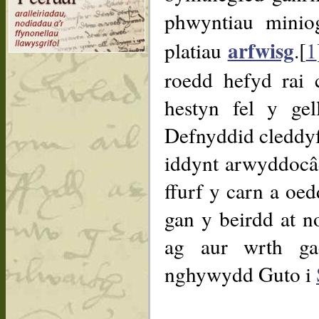
phwyntiau minio
arfwisg
platiau
.[
1
roedd hefyd rai
hestyn fel y ge
Defnyddid cleddyf
iddynt arwyddocâd
ffurf y carn a oed
gan y beirdd at 
ag aur wrth ga
nghywydd Guto i