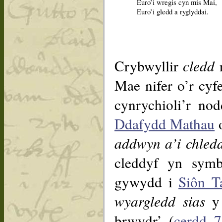
Euro’i wregis cyn mis Mai,
Euro’i gledd a ryglyddai.
Crybwyllir
cledd
Mae nifer o’r cyfe
cynrychioli’r no
Ddafydd Mathau
o
addwyn a’i chled
cleddyf yn symb
gywydd i
Siôn T
wyargledd sias
y 
brwydr’ (
cerdd 7