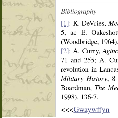
Bibliography
[1]
: K. DeVries,
Med
5, ac E. Oakeshot
(Woodbridge, 1964)
[2]
: A. Curry,
Aginc
71 and 255; A. Cu
revolution in Lanc
Military History
, 8
Boardman,
The Med
1998), 136-7.
<<<
Gwaywffyn