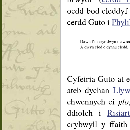
oedd bod cleddyf 
cerdd Guto i
Phyl
Dawn i’m eryr dwyn mawre
A dwyn clod o dynnu cledd,
Cyfeiria Guto at 
ateb dychan
Llyw
chwennych ei
glo
ddiolch i
Risiar
crybwyll y ffait