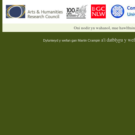
Oni nodir yn wahanol, mae hawlfrain
a'i datblygu y we
Dyluniwyd y wefan gan
Martin Crampin