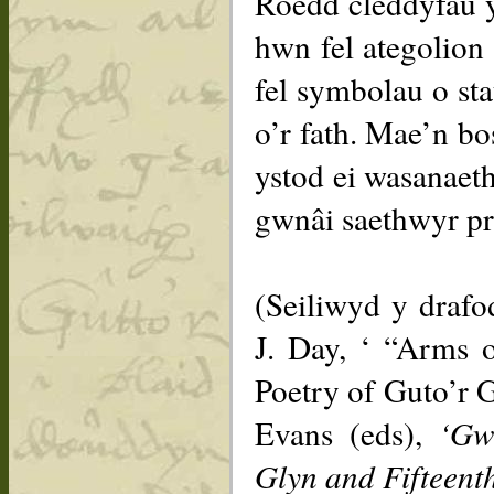
Roedd cleddyfau y
hwn fel ategolion
fel symbolau o st
o’r fath. Mae’n b
ystod ei wasanaet
gwnâi saethwyr pro
(Seiliwyd y drafo
J. Day, ‘ “Arms 
Poetry of Guto’r 
Evans (eds),
‘Gw
Glyn and Fifteent