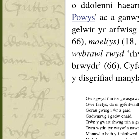
o ddolenni haear
Powys
' ac a ganw
gelwir yr arfwis
66),
mael(ys)
(18, 
wybrawl rwyd
‘rh
brwydr’ (66). Cyfe
y disgrifiad manyl
Gwisgwyd i’m iôr gwasgawd
Gwe faelys, da ei gyfeilwait
Gorau gwisg i ŵr a gaid,
Gadwnawg i gadw enaid,
Trŵn y gwart rhwng trin a g
Twrn wydr, tyr wayw’n nawd
Manawl o beth y’i plethwyd,