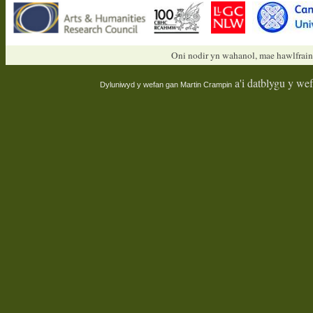
Oni nodir yn wahanol, mae hawlfrain
a'i datblygu y we
Dyluniwyd y wefan gan
Martin Crampin