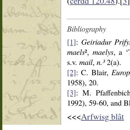
(
cerdd 120.48
).[
3
]
Bibliography
[1]
:
Geiriadur Prif
maels
²,
maelys
, a 
s.v.
mail
,
n.³
2(a).
[2]
: C. Blair,
Europ
1958), 20.
[3]
: M. Pfaffenbic
1992), 59-60, and B
<<<
Arfwisg blât