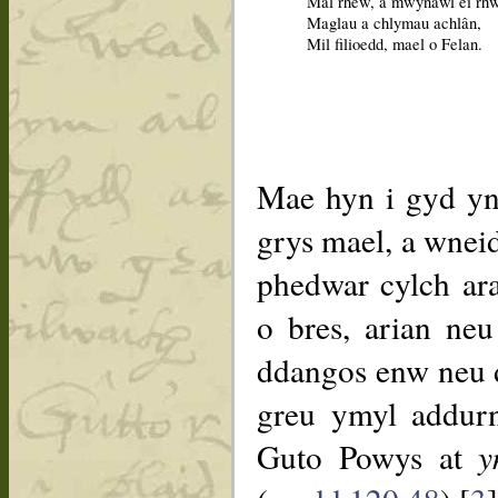
Mal rhew, a mwynawl ei rh
Maglau a chlymau achlân,
Mil filioedd, mael o Felan.
Mae hyn i gyd yn
grys mael, a wnei
phedwar cylch ara
o bres, arian ne
ddangos enw neu d
greu ymyl addurni
Guto Powys at
y