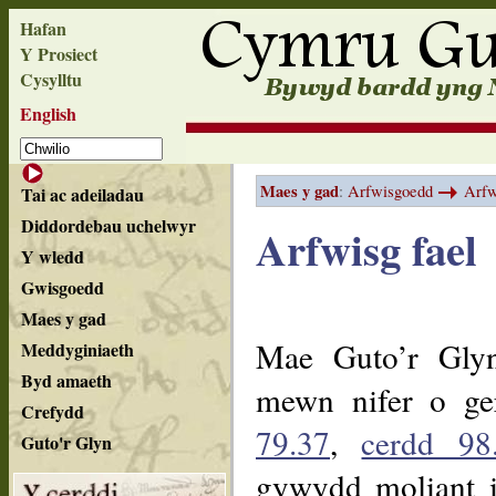
Hafan
Y Prosiect
Cysylltu
English
Maes y gad
:
Arfwisgoedd
Arfw
Tai ac adeiladau
Diddordebau uchelwyr
Arfwisg fael
Y wledd
Gwisgoedd
Maes y gad
Mae Guto’r Gly
Meddyginiaeth
Byd amaeth
mewn nifer o ge
Crefydd
79.37
,
cerdd 98
Guto'r Glyn
gywydd moliant