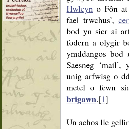
Hwlcyn
o Fôn a
fael trwchus’,
ce
bod yn sicr ai ar
fodern a olygir 
ymddangos bod
Saesneg ‘mail’, 
unig arfwisg o dd
metel o fewn si
brigawn
.[
1
]
Un achos lle gelli